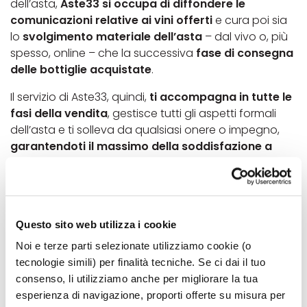
dell’asta,
Aste33 si occupa di diffondere le
comunicazioni relative ai vini offerti
e cura poi sia
lo
svolgimento materiale dell’asta
– dal vivo o, più
spesso, online – che la successiva
fase di consegna
delle bottiglie acquistate
.
Il servizio di Aste33, quindi,
ti accompagna in tutte le
fasi della vendita
, gestisce tutti gli aspetti formali
dell’asta e ti solleva da qualsiasi onere o impegno,
garantendoti il massimo della soddisfazione a
livello pratico ed economico
.
Il metodo di Aste33 per la vendita all’asta di vini
Questo sito web utilizza i cookie
pregiati e bottiglie di eccellenza è semplice, rodato
Noi e terze parti selezionate utilizziamo cookie (o
e di sicuro successo. Se vuoi sapere di più sulle aste
tecnologie simili) per finalità tecniche. Se ci dai il tuo
di vino organizzate da Aste33, sul nostro servizio e su
consenso, li utilizziamo anche per migliorare la tua
quello che possiamo offrirti,
contattaci
.
esperienza di navigazione, proporti offerte su misura per