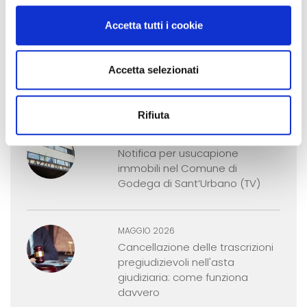
Accetta tutti i cookie
GIUGNO 2026
Nessuno scommetteva su
Accetta selezionati
questa casa. Tre persone
invece sì.
Rifiuta
GIUGNO 2026
Notifica per usucapione
immobili nel Comune di
Godega di Sant’Urbano (TV)
MAGGIO 2026
Cancellazione delle trascrizioni
pregiudizievoli nell'asta
giudiziaria: come funziona
davvero