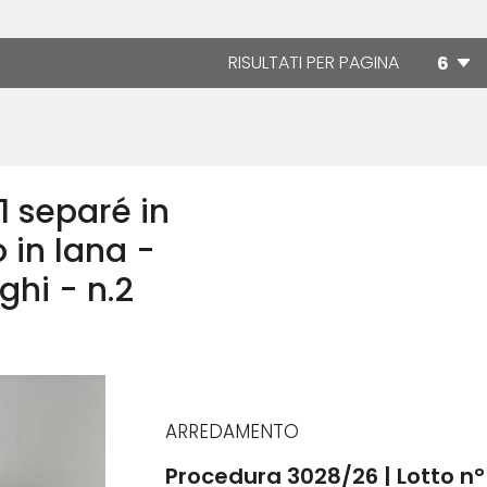
RISULTATI PER PAGINA
1 separé in
 in lana -
ghi - n.2
ARREDAMENTO
Procedura 3028/26 | Lotto n°