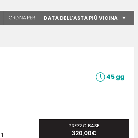
ORDINA PER
45 gg
PREZZO BASE
320,00€
 1