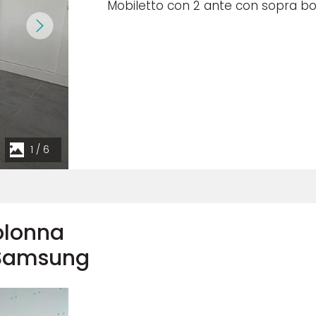
Mobiletto con 2 ante con sopra bor
1
/
6
colonna
v Samsung