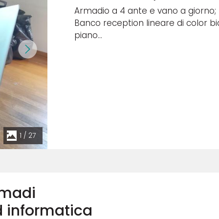
Armadio a 4 ante e vano a giorno;
Banco reception lineare di color b
piano...
1
/
27
armadi
ed informatica