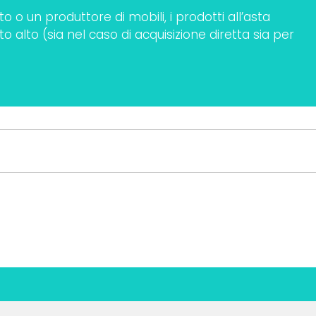
 o un produttore di mobili, i prodotti all’asta
alto (sia nel caso di acquisizione diretta sia per