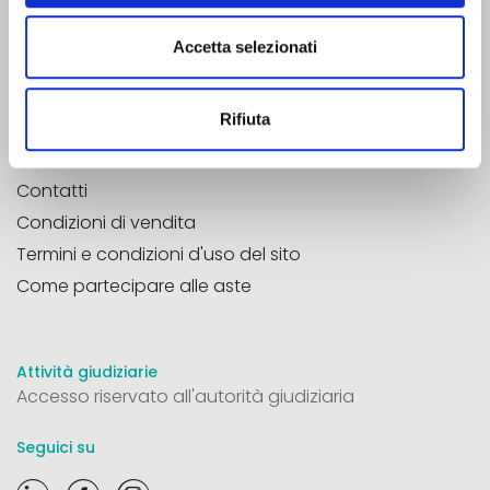
Pec
aste33@pec.it
Accetta selezionati
Aste33®
è un marchio registrato
P.Iva
04785020266
Rifiuta
REA
TV 377675
Contatti
Condizioni di vendita
Termini e condizioni d'uso del sito
Come partecipare alle aste
Attività giudiziarie
Accesso riservato all'autorità giudiziaria
Seguici su