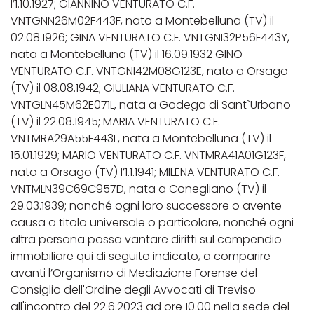
l’1.10.1927; GIANNINO VENTURATO C.F.
VNTGNN26M02F443F, nato a Montebelluna (TV) il
02.08.1926; GINA VENTURATO C.F. VNTGNI32P56F443Y,
nata a Montebelluna (TV) il 16.09.1932 GINO
VENTURATO C.F. VNTGNI42M08G123E, nato a Orsago
(TV) il 08.08.1942; GIULIANA VENTURATO C.F.
VNTGLN45M62E071L, nata a Godega di Sant`Urbano
(TV) il 22.08.1945; MARIA VENTURATO C.F.
VNTMRA29A55F443L, nata a Montebelluna (TV) il
15.01.1929; MARIO VENTURATO C.F. VNTMRA41A01G123F,
nato a Orsago (TV) l’1.1.1941; MILENA VENTURATO C.F.
VNTMLN39C69C957D, nata a Conegliano (TV) il
29.03.1939; nonché ogni loro successore o avente
causa a titolo universale o particolare, nonché ogni
altra persona possa vantare diritti sul compendio
immobiliare qui di seguito indicato, a comparire
avanti l’Organismo di Mediazione Forense del
Consiglio dell'Ordine degli Avvocati di Treviso
all'incontro del 22.6.2023 ad ore 10.00 nella sede del