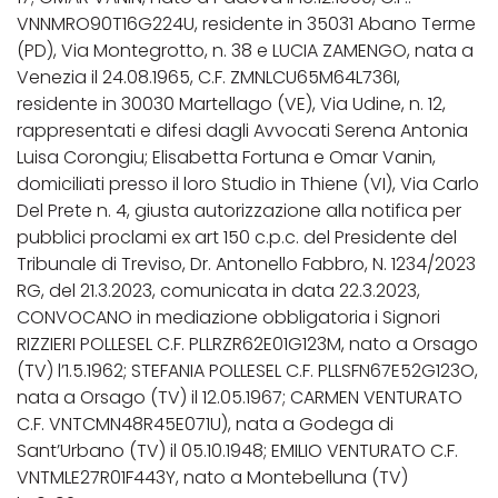
VNNMRO90T16G224U, residente in 35031 Abano Terme
(PD), Via Montegrotto, n. 38 e LUCIA ZAMENGO, nata a
Venezia il 24.08.1965, C.F. ZMNLCU65M64L736I,
residente in 30030 Martellago (VE), Via Udine, n. 12,
rappresentati e difesi dagli Avvocati Serena Antonia
Luisa Corongiu; Elisabetta Fortuna e Omar Vanin,
domiciliati presso il loro Studio in Thiene (VI), Via Carlo
Del Prete n. 4, giusta autorizzazione alla notifica per
pubblici proclami ex art 150 c.p.c. del Presidente del
Tribunale di Treviso, Dr. Antonello Fabbro, N. 1234/2023
RG, del 21.3.2023, comunicata in data 22.3.2023,
CONVOCANO in mediazione obbligatoria i Signori
RIZZIERI POLLESEL C.F. PLLRZR62E01G123M, nato a Orsago
(TV) l’1.5.1962; STEFANIA POLLESEL C.F. PLLSFN67E52G123O,
nata a Orsago (TV) il 12.05.1967; CARMEN VENTURATO
C.F. VNTCMN48R45E071U), nata a Godega di
Sant’Urbano (TV) il 05.10.1948; EMILIO VENTURATO C.F.
VNTMLE27R01F443Y, nato a Montebelluna (TV)