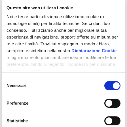
Sub. 1, Categoria F/1, Consistenza 360 m2; Catasto
Questo sito web utilizza i cookie
Fabbricati, Sez. Urbana, al Foglio 2, Part. 451, Sub. 2,
Noi e terze parti selezionate utilizziamo cookie (o
Categoria A/7, Classe 1, Consistenza 8 vani, Rendita:
tecnologie simili) per finalità tecniche. Se ci dai il tuo
Euro 785,01; Catasto Fabbricati, Sez. Urbana, al Foglio
consenso, li utilizziamo anche per migliorare la tua
2, Part. 451, Sub. 3, Categoria C/6, Classe 3,
esperienza di navigazione, proporti offerte su misura per
Consistenza 14 m2, Rendita: Euro 18,08.
te e altre finalità. Trovi tutto spiegato in modo chiaro,
Avv. Serena Antonia Luisa Corongiu
semplice e sintetico nella nostra
Dichiarazione Cookie
.
In ogni momento puoi cambiare idea e modificare le tue
Avv. Elisabetta Fortuna Avv. Omar Vanin
preferenze, dando o negando il consenso per ciascuna
categoria di cookie.
Per saper come trattiamo i tuoi dati, descritto in modo
Selezione
Scarica la notifica
chiaro, semplice e sintetico, vai a vedere la nostra
Necessari
del
Informativa privacy
.
Clicca
"Accetto tutti i cookie"
se
consenso
vuoi dare il tuo consenso, altrimenti spunta le categorie e
Preferenze
"Accetta selezionati"
se vuoi scegliere, oppure
"Rifiuta"
per negare il consenso. Se chiudi questo
banner non esprimi alcuna scelta e ti chiederemo di
Statistiche
nuovo il tuo consenso alla prossima visita!