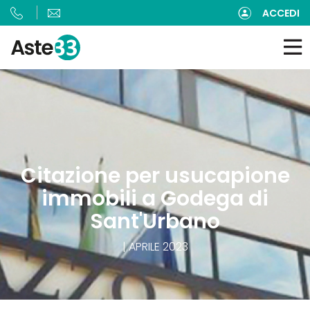
ACCEDI
Citazione per usucapione
immobili a Godega di
Sant'Urbano
| APRILE 2023