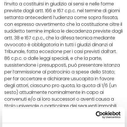
l’invito a costituirsi in giudizio ai sensi e nelle forme
previste dagli artt. 166 e 167 c.p.c. nel termine di giorni
settanta antecedenti l’udienza come sopra fissata,
con espresso avvertimento che la costituzione oltre il
suddetto termine implica le decadenza previste dagli
artt. 38 e 167 c.p.c., che la difesa tecnica mediante
avvocato è obbligatoria in tutti i giudizi dinanzi al
Tribunale, fatta eccezione per i casi previsti dall’art.
86 c.p.c. o dalle leggi speciali, e che la parte,
sussistendone i presupposti, può presentare istanza
per l’ammissione al patrocinio a spese dello Stato;
per far accertare e dichiarare usucapita in favore
degli attori, ciascuno pro quota, la quota di 1/6 (un
sesto) attualmente nominalmente in capo ai
convenuti e/o ai loro successori o aventi causa a
titolo universale o particolare dei seguenti immobili
siti nel Comune di Godega di Sant’Urbano (TV) in Via
degli Alpini, n. 18, e così catastalmente identificati
Catasto Fabbricati, Sez. Urbana, al Foglio 2, Part. 451,