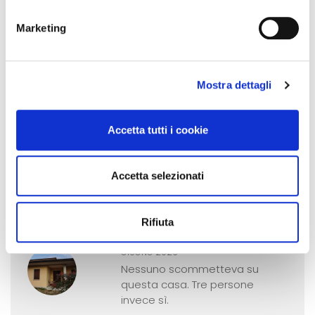
Marketing
Mostra dettagli
Ultimi articoli Aste33
Accetta tutti i cookie
GIUGNO 2026
Cortina d'Ampezzo, un opificio
aggiudicato a €780.000: cosa
Accetta selezionati
significa gestire bene una
vendita complessa
Rifiuta
GIUGNO 2026
Nessuno scommetteva su
questa casa. Tre persone
invece sì.