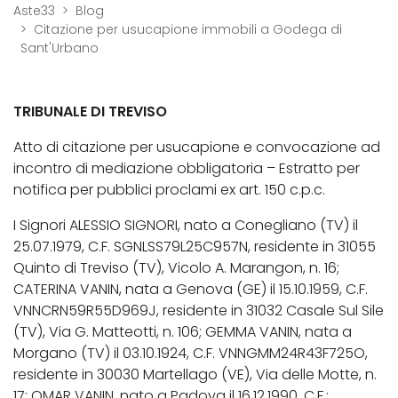
Aste33
Blog
Citazione per usucapione immobili a Godega di
Sant'Urbano
TRIBUNALE DI TREVISO
Atto di citazione per usucapione e convocazione ad
incontro di mediazione obbligatoria – Estratto per
notifica per pubblici proclami ex art. 150 c.p.c.
I Signori ALESSIO SIGNORI, nato a Conegliano (TV) il
25.07.1979, C.F. SGNLSS79L25C957N, residente in 31055
Quinto di Treviso (TV), Vicolo A. Marangon, n. 16;
CATERINA VANIN, nata a Genova (GE) il 15.10.1959, C.F.
VNNCRN59R55D969J, residente in 31032 Casale Sul Sile
(TV), Via G. Matteotti, n. 106; GEMMA VANIN, nata a
Morgano (TV) il 03.10.1924, C.F. VNNGMM24R43F725O,
residente in 30030 Martellago (VE), Via delle Motte, n.
17; OMAR VANIN, nato a Padova il 16.12.1990, C.F.: