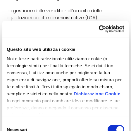
La gestione delle vendite nell’ambito delle
liquidazioni coatte amministrative (LCA)
rappresenta un’attività s...
Questo sito web utilizza i cookie
Noi e terze parti selezionate utilizziamo cookie (o
tecnologie simili) per finalità tecniche. Se ci dai il tuo
consenso, li utilizziamo anche per migliorare la tua
esperienza di navigazione, proporti offerte su misura per
te e altre finalità. Trovi tutto spiegato in modo chiaro,
semplice e sintetico nella nostra
Dichiarazione Cookie
.
In ogni momento puoi cambiare idea e modificare le tue
preferenze, dando o negando il consenso per ciascuna
categoria di cookie.
Per saper come trattiamo i tuoi dati, descritto in modo
Selezione
APRILE 2026
chiaro, semplice e sintetico, vai a vedere la nostra
Necessari
del