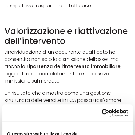
competitiva trasparente ed efficace.
Valorizzazione e riattivazione
dell’intervento
L’individuazione di un acquirente qualificato ha
consentito non solo la dismissione dell’asset, ma
anche la
ripartenza dell’intervento immobiliare
,
oggi in fase di completamento e successiva
immissione sul mercato.
Un risultato che dimostra come una gestione
strutturata delle vendite in LCA possa trasformare
asset complessi in
opportunità concrete di rilancio
.
ASTE33: esperienza nelle
Questo sito web utilizza i cookie