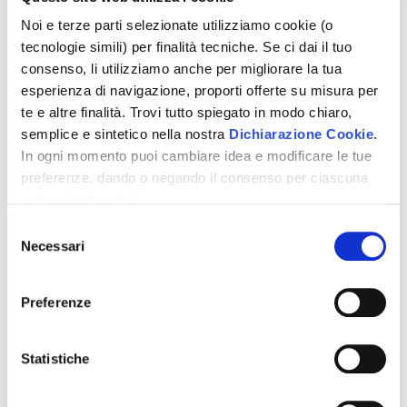
vendite da liquidazione
Noi e terze parti selezionate utilizziamo cookie (o
tecnologie simili) per finalità tecniche. Se ci dai il tuo
Le liquidazioni coatte amministrative richiedono
consenso, li utilizziamo anche per migliorare la tua
competenze specifiche e capacità di operare in
esperienza di navigazione, proporti offerte su misura per
sinergia con il Commissario Liquidatore e nel rispetto
te e altre finalità. Trovi tutto spiegato in modo chiaro,
delle linee ministeriali.
semplice e sintetico nella nostra
Dichiarazione Cookie
.
ASTE33 supporta i professionisti nella gestione
In ogni momento puoi cambiare idea e modificare le tue
delle
vendite competitive
, offrendo un approccio
preferenze, dando o negando il consenso per ciascuna
operativo orientato a:
categoria di cookie.
Per saper come trattiamo i tuoi dati, descritto in modo
Selezione
• efficienza
chiaro, semplice e sintetico, vai a vedere la nostra
Necessari
del
Informativa privacy
.
Clicca
"Accetto tutti i cookie"
se
consenso
• trasparenza
vuoi dare il tuo consenso, altrimenti spunta le categorie e
Preferenze
• massimizzazione del valore
"Accetta selezionati"
se vuoi scegliere, oppure
"Rifiuta"
per negare il consenso. Se chiudi questo
banner non esprimi alcuna scelta e ti chiederemo di
Statistiche
nuovo il tuo consenso alla prossima visita!
Contattaci