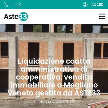
ACCEDI
Liquidazione coatta
amministrativa di
cooperativa: vendita
immobiliare a Mogliano
Veneto gestita da ASTE33
Ordini | MAGGIO 2026