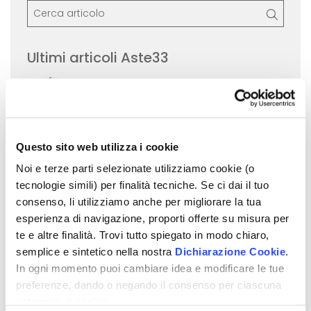
Ultimi articoli Aste33
GIUGNO 2026
Cortina d'Ampezzo, un opificio
aggiudicato a €780.000: cosa
significa gestire bene una
vendita complessa
Questo sito web utilizza i cookie
Noi e terze parti selezionate utilizziamo cookie (o
tecnologie simili) per finalità tecniche. Se ci dai il tuo
GIUGNO 2026
consenso, li utilizziamo anche per migliorare la tua
Nessuno scommetteva su
esperienza di navigazione, proporti offerte su misura per
questa casa. Tre persone
te e altre finalità. Trovi tutto spiegato in modo chiaro,
invece sì.
semplice e sintetico nella nostra
Dichiarazione Cookie
.
In ogni momento puoi cambiare idea e modificare le tue
preferenze, dando o negando il consenso per ciascuna
GIUGNO 2026
categoria di cookie.
Notifica per usucapione