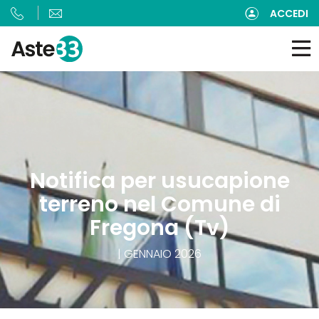
ACCEDI
Notifica per usucapione
terreno nel Comune di
Fregona (Tv)
| GENNAIO 2026