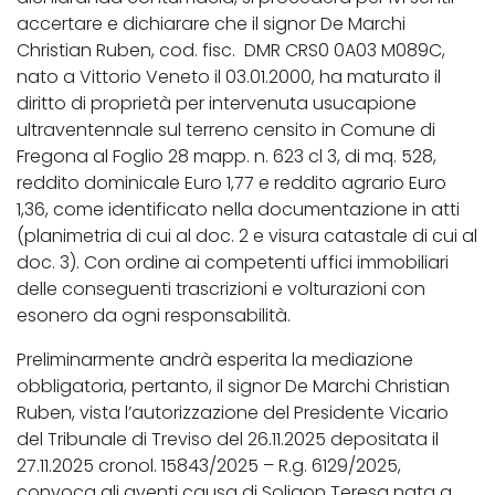
accertare e dichiarare che il signor De Marchi
Christian Ruben, cod. fisc. DMR CRS0 0A03 M089C,
nato a Vittorio Veneto il 03.01.2000, ha maturato il
diritto di proprietà per intervenuta usucapione
ultraventennale sul terreno censito in Comune di
Fregona al Foglio 28 mapp. n. 623 cl 3, di mq. 528,
reddito dominicale Euro 1,77 e reddito agrario Euro
1,36, come identificato nella documentazione in atti
(planimetria di cui al doc. 2 e visura catastale di cui al
doc. 3). Con ordine ai competenti uffici immobiliari
delle conseguenti trascrizioni e volturazioni con
esonero da ogni responsabilità.
Preliminarmente andrà esperita la mediazione
obbligatoria, pertanto, il signor De Marchi Christian
Ruben, vista l’autorizzazione del Presidente Vicario
del Tribunale di Treviso del 26.11.2025 depositata il
27.11.2025 cronol. 15843/2025 – R.g. 6129/2025,
convoca gli aventi causa di Soligon Teresa nata a