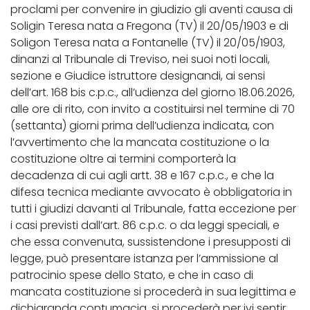
proclami per convenire in giudizio gli aventi causa di
Soligin Teresa nata a Fregona (TV) il 20/05/1903 e di
Soligon Teresa nata a Fontanelle (TV) il 20/05/1903,
dinanzi al Tribunale di Treviso, nei suoi noti locali,
sezione e Giudice istruttore designandi, ai sensi
dell’art. 168 bis c.p.c., all’udienza del giorno 18.06.2026,
alle ore di rito, con invito a costituirsi nel termine di 70
(settanta) giorni prima dell’udienza indicata, con
l’avvertimento che la mancata costituzione o la
costituzione oltre ai termini comporterà la
decadenza di cui agli artt. 38 e 167 c.p.c., e che la
difesa tecnica mediante avvocato è obbligatoria in
tutti i giudizi davanti al Tribunale, fatta eccezione per
i casi previsti dall’art. 86 c.p.c. o da leggi speciali, e
che essa convenuta, sussistendone i presupposti di
legge, può presentare istanza per l’ammissione al
patrocinio spese dello Stato, e che in caso di
mancata costituzione si procederà in sua legittima e
dichiaranda contumacia, si procederà per ivi sentir