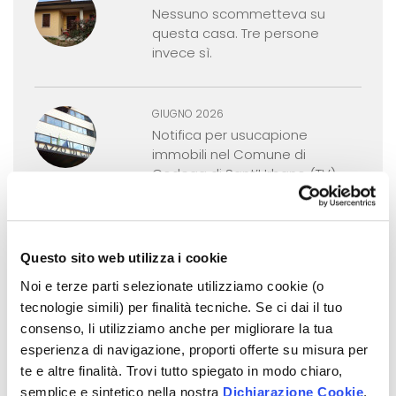
Nessuno scommetteva su
questa casa. Tre persone
invece sì.
GIUGNO 2026
Notifica per usucapione
immobili nel Comune di
Godega di Sant’Urbano (TV)
MAGGIO 2026
Cancellazione delle trascrizioni
Questo sito web utilizza i cookie
pregiudizievoli nell'asta
Noi e terze parti selezionate utilizziamo cookie (o
giudiziaria: come funziona
tecnologie simili) per finalità tecniche. Se ci dai il tuo
davvero
consenso, li utilizziamo anche per migliorare la tua
esperienza di navigazione, proporti offerte su misura per
te e altre finalità. Trovi tutto spiegato in modo chiaro,
MAGGIO 2026
semplice e sintetico nella nostra
Dichiarazione Cookie
.