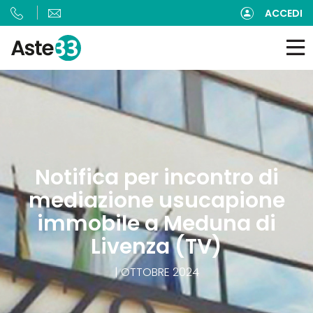
ACCEDI
Notifica per incontro di
mediazione usucapione
immobile a Meduna di
Livenza (TV)
| OTTOBRE 2024