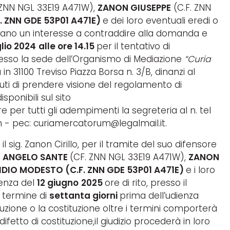
 ZNN NGL 33E19 A471W),
ZANON GIUSEPPE
(C.F. ZNN
 ZNN GDE 53P01 A471E)
e dei loro eventuali eredi o
biano un interesse a contraddire alla domanda e
glio 2024
alle ore 14.15
per il tentativo di
resso la sede dell’Organismo di Mediazione
“
Curia
a in 31100 Treviso Piazza Borsa n. 3/B, dinanzi al
uti di prendere visione del regolamento di
ponibili sul sito
er tutti gli adempimenti la segreteria al n. tel
- pec: curiamercatorum@legalmail.it.
 sig. Zanon Cirillo, per il tramite del suo difensore
 ANGELO SANTE
(CF. ZNN NGL 33E19 A471W),
ZANON
DIO MODESTO (C.F. ZNN GDE 53P01 A471E)
e i loro
ienza del
12 giugno
2025
ore di rito, presso il
el termine di
settanta giorni
prima dell’udienza
zione o la costituzione oltre i termini comporterà
 difetto di costituzione,il giudizio procederà in loro