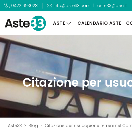
|
aste33@pec.it
0422 693028
info@aste33.com
ASTE
CALENDARIO ASTE
CO
Citazione per usu
Aste33
Blog
Citazione per usucapione terreni nel Com