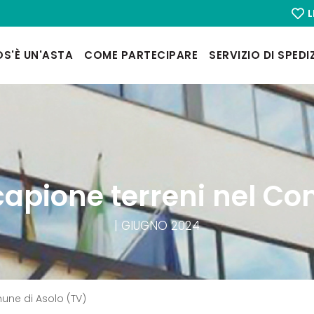
L
S'È UN'ASTA
COME PARTECIPARE
SERVIZIO DI SPEDI
capione terreni nel Co
| GIUGNO 2024
une di Asolo (TV)