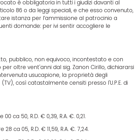
to è obbligatoria in tutti i giudizi davanti al
articolo 86 o da leggi speciali, e che esso convenuto,
are istanza per l’ammissione al patrocinio a
guenti domande: per ivi sentir accogliere le
otto, pubblico, non equivoco, incontestato e con
r oltre vent'anni dal sig. Zanon Cirillo, dichiararsi
 intervenuta usucapione, la proprietà degli
TV), così catastalmente censiti presso l'U.P.E. di
 00 ca 50, R.D. € 0,39, R.A. €. 0,21.
 28 ca 05, R.D. € 11,59, R.A. €. 7,24.