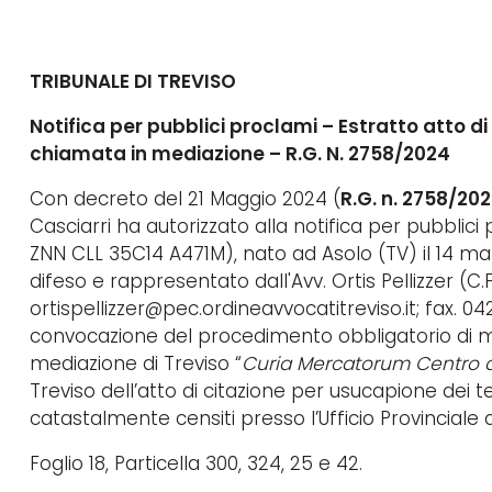
TRIBUNALE DI TREVISO
Notifica per pubblici proclami – Estratto atto d
chiamata in mediazione – R.G. N. 2758/2024
Con decreto del 21 Maggio 2024 (
R.G. n. 2758/20
Casciarri ha autorizzato alla notifica per pubblici pr
ZNN CLL 35C14 A471M), nato ad Asolo (TV) il 14 marz
difeso e rappresentato dall'Avv. Ortis Pellizzer (C.
ortispellizzer@pec.ordineavvocatitreviso.it; fax. 042
convocazione del procedimento obbligatorio di 
mediazione di Treviso “
Curia Mercatorum Centro di
Treviso dell’atto di citazione per usucapione dei t
catastalmente censiti presso l’Ufficio Provinciale 
Foglio 18, Particella 300, 324, 25 e 42.