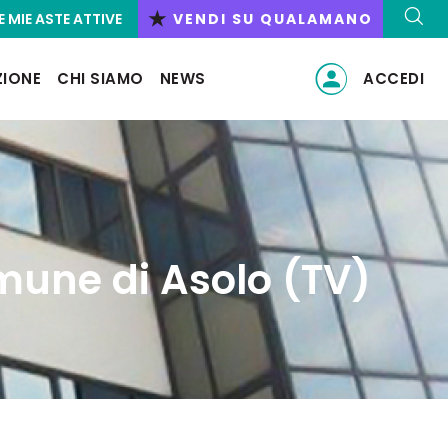
★
E MIE ASTE ATTIVE
VENDI SU QUALAMANO
ZIONE
CHI SIAMO
NEWS
ACCEDI
mune di Asolo (TV)