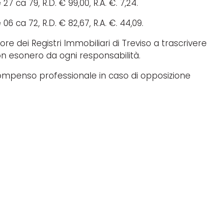
27 ca 79, R.D. € 99,00, R.A. €. 7,24.
 06 ca 72, R.D. € 82,67, R.A. €. 44,09.
ore dei Registri Immobiliari di Treviso a trascrivere
con esonero da ogni responsabilità.
 e compenso professionale in caso di opposizione
7 maggio 2024