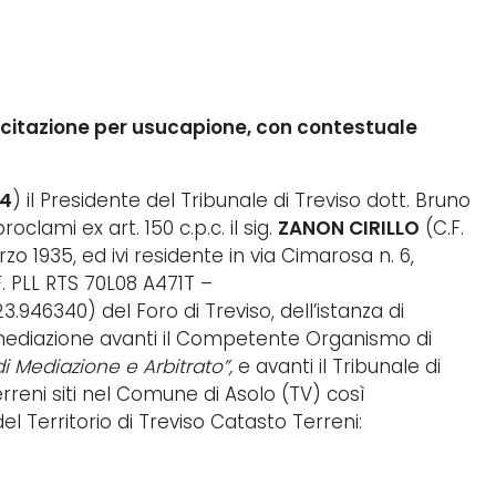
i citazione per usucapione, con contestuale
24
) il Presidente del Tribunale di Treviso dott. Bruno
oclami ex art. 150 c.p.c. il sig.
ZANON CIRILLO
(C.F.
o 1935, ed ivi residente in via Cimarosa n. 6,
F. PLL RTS 70L08 A471T –
3.946340) del Foro di Treviso, dell’istanza di
mediazione avanti il Competente Organismo di
 Mediazione e Arbitrato”,
e avanti il Tribunale di
erreni siti nel Comune di Asolo (TV) così
del Territorio di Treviso Catasto Terreni: