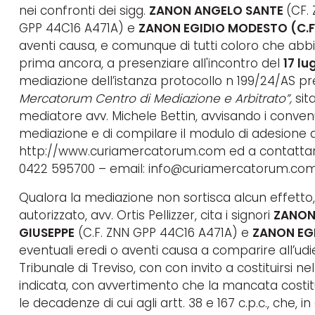
nei confronti dei sigg.
ZANON ANGELO SANTE
(CF.
GPP 44C16 A471A) e
ZANON EGIDIO MODESTO (C.F.
aventi causa, e comunque di tutti coloro che ab
prima ancora, a presenziare all'incontro del
17 lu
mediazione dell’istanza protocollo n 199/24/AS p
Mercatorum Centro di Mediazione e Arbitrato”,
sit
mediatore avv. Michele Bettin, avvisando i conven
mediazione e di compilare il modulo di adesione dis
http://www.curiamercatorum.com ed a contattare p
0422 595700 – email: info@curiamercatorum.com 
Qualora la mediazione non sortisca alcun effetto, il
autorizzato, avv. Ortis Pellizzer, cita i signori
ZANON
GIUSEPPE
(C.F. ZNN GPP 44C16 A471A) e
ZANON EGI
eventuali eredi o aventi causa a comparire all’ud
Tribunale di Treviso, con con invito a costituirsi n
indicata, con avvertimento che la mancata costitu
le decadenze di cui agli artt. 38 e 167 c.p.c., che, in