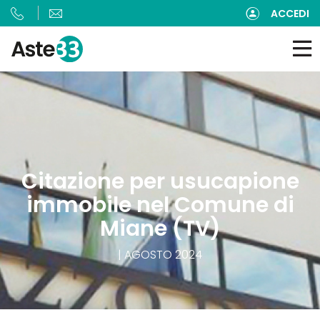
ACCEDI
Citazione per usucapione
immobile nel Comune di
Miane (TV)
| AGOSTO 2024