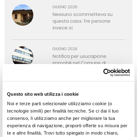
GIUGNO 2026
Nessuno scommetteva su
questa casa. Tre persone
invece sì.
GIUGNO 2026
Notifica per usucapione
immobili nel Comune di
Godega di Sant’Urbano (TV)
MAGGIO 2026
Questo sito web utilizza i cookie
Cancellazione delle trascrizioni
Noi e terze parti selezionate utilizziamo cookie (o
pregiudizievoli nell'asta
giudiziaria: come funziona
tecnologie simili) per finalità tecniche. Se ci dai il tuo
davvero
consenso, li utilizziamo anche per migliorare la tua
esperienza di navigazione, proporti offerte su misura per
te e altre finalità. Trovi tutto spiegato in modo chiaro,