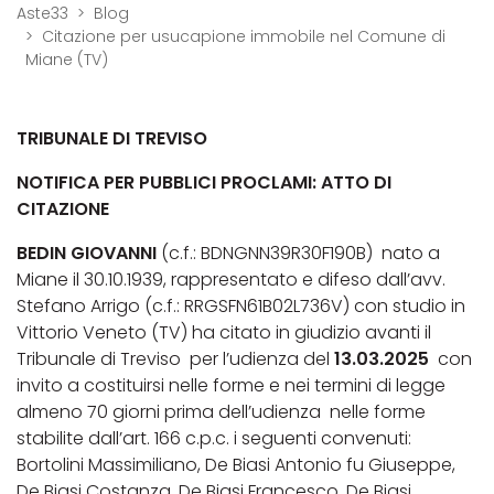
Aste33
Blog
Citazione per usucapione immobile nel Comune di
Miane (TV)
TRIBUNALE DI TREVISO
NOTIFICA PER PUBBLICI PROCLAMI: ATTO DI
CITAZIONE
BEDIN GIOVANNI
(c.f.: BDNGNN39R30F190B) nato a
Miane il 30.10.1939, rappresentato e difeso dall’avv.
Stefano Arrigo (c.f.: RRGSFN61B02L736V) con studio in
Vittorio Veneto (TV) ha citato in giudizio avanti il
Tribunale di Treviso per l’udienza del
13.03.2025
con
invito a costituirsi nelle forme e nei termini di legge
almeno 70 giorni prima dell’udienza nelle forme
stabilite dall’art. 166 c.p.c. i seguenti convenuti:
Bortolini Massimiliano, De Biasi Antonio fu Giuseppe,
De Biasi Costanza, De Biasi Francesco, De Biasi