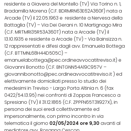
residente a Giavera del Montello (TV) Via Torino n. 1,
Bradamilla Morena (C.F. BDRMRN63E62A360F) nata a
Arcade (TV) il 22.05.1963 e residente a Nervesa della
Battaglia (TV) – Via Dei Gerani n. 10 Martignago Mira
(C.F. MRTMRI35R53A360T) nata a Arcade (TV) il
13.10.1935 e residente a Arcade (TV) - Via Bainsizza n.
12 rappresentati e difesi dagli avv. Emanuela Bottega
(C.F. BTTMNL68H44D505C) –
emanuelabottega@pec.ordineavvocatitreviso.it) e
Giovanni Bonotto (C.F. BNTGNN54A19C957V –
giovannibonotto@pec.ordineavvocatitreviso.it ) ed
elettivamente domiciliati presso lo studio dei
medesimi in Treviso - Largo Porta Altinia n. 6 (fax
0422/54.13.95) nei confronti di Zoppas Francesco a
Spresiano (TV) il 31.12.1865 (C.F. ZPPFN65T31I927X), in
persona dei suoi eredi collettivamente ed
impersonalmente, con primo incontro in via
telematica il giorno
02/05/2024 ore 9,30
avanti al
mediatore avv. Rosanna Cescon.