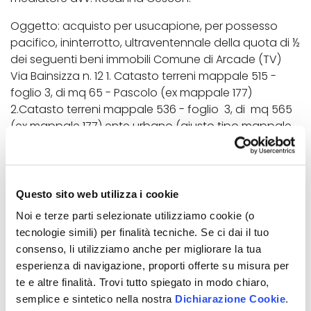
Oggetto: acquisto per usucapione, per possesso
pacifico, ininterrotto, ultraventennale della quota di ½
dei seguenti beni immobili Comune di Arcade (TV)
Via Bainsizza n. 12 1. Catasto terreni mappale 515 -
foglio 3, di mq 65 - Pascolo (ex mappale 177)
2.Catasto terreni mappale 536 - foglio 3, di mq 565
(ex mappale 177) ente urbano (giusto tipo mappale
del 23.02.2010 n. 49085.1/2010 PRATICA N. tv0049085)
sul quale insiste il fabbricato ad uso magazzino
inserito a catasto fabbricati mapp. 536 – foglio 3 Cl.
C/2 di mq 95.
Questo sito web utilizza i cookie
Noi e terze parti selezionate utilizziamo cookie (o
Avv. Emanuela Bottega
tecnologie simili) per finalità tecniche. Se ci dai il tuo
consenso, li utilizziamo anche per migliorare la tua
esperienza di navigazione, proporti offerte su misura per
te e altre finalità. Trovi tutto spiegato in modo chiaro,
semplice e sintetico nella nostra
Dichiarazione Cookie
.