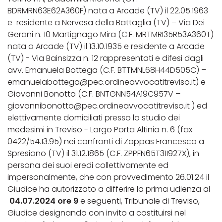
BDRMRN63E62A360F) nata a Arcade (TV) il 22.05.1963
e residente a Nervesa della Battaglia (TV) – Via Dei
Gerani n. 10 Martignago Mira (C.F. MRTMRI35R53A360T)
nata a Arcade (TV) il 13.10.1935 e residente a Arcade
(TV) - Via Bainsizza n. 12 rappresentati e difesi dagli
avv. Emanuela Bottega (C.F. BTTMNL68H44D505C) –
emanuelabottega@pec.ordineavvocatitreviso.it) e
Giovanni Bonotto (C.F. BNTGNN54A19C957V –
giovannibonotto@pec.ordineavvocatitreviso.it ) ed
elettivamente domiciliati presso lo studio dei
medesimi in Treviso - Largo Porta Altinia n. 6 (fax
0422/54.13.95) nei confronti di Zoppas Francesco a
Spresiano (TV) il 31.12.1865 (C.F. ZPPFN65T31I927X), in
persona dei suoi eredi collettivamente ed
impersonalmente, che con provvedimento 26.01.24 il
Giudice ha autorizzato a differire la prima udienza al
04.07.2024 ore 9
e seguenti, Tribunale di Treviso,
Giudice designando con invito a costituirsi nel