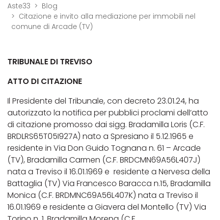
Aste33
Blog
Citazione e invito alla mediazione per immobili nel
comune di Arcade (TV)
TRIBUNALE DI TREVISO
ATTO DI CITAZIONE
Il Presidente del Tribunale, con decreto 23.01.24, ha
autorizzato la notifica per pubblici proclami dell’atto
di citazione promosso dai sigg. Bradamilla Loris (C.F.
BRDLRS65T05I927A) nato a Spresiano il 5.12.1965 e
residente in Via Don Guido Tognana n. 61 – Arcade
(TV), Bradamilla Carmen (C.F. BRDCMN69A56L407J)
nata a Treviso il 16.01.1969 e residente a Nervesa della
Battaglia (TV) Via Francesco Baracca n.15, Bradamilla
Monica (C.F. BRDMNC69A56L407K) nata a Treviso il
16.01.1969 e residente a Giavera del Montello (TV) Via
Torino n. 1, Bradamilla Morena (C.F.