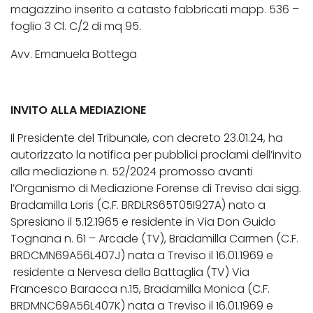
magazzino inserito a catasto fabbricati mapp. 536 –
foglio 3 Cl. C/2 di mq 95.
Avv. Emanuela Bottega
INVITO ALLA MEDIAZIONE
Il Presidente del Tribunale, con decreto 23.01.24, ha
autorizzato la notifica per pubblici proclami dell’invito
alla mediazione n. 52/2024 promosso avanti
l’Organismo di Mediazione Forense di Treviso dai sigg.
Bradamilla Loris (C.F. BRDLRS65T05I927A) nato a
Spresiano il 5.12.1965 e residente in Via Don Guido
Tognana n. 61 – Arcade (TV), Bradamilla Carmen (C.F.
BRDCMN69A56L407J) nata a Treviso il 16.01.1969 e
residente a Nervesa della Battaglia (TV) Via
Francesco Baracca n.15, Bradamilla Monica (C.F.
BRDMNC69A56L407K) nata a Treviso il 16.01.1969 e