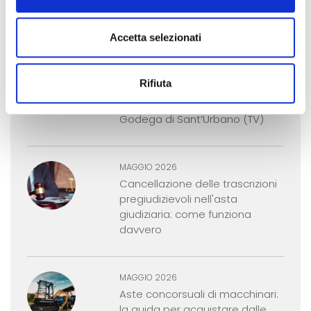
questa casa. Tre persone
invece sì.
Accetta selezionati
GIUGNO 2026
Rifiuta
Notifica per usucapione
immobili nel Comune di
Godega di Sant’Urbano (TV)
MAGGIO 2026
Cancellazione delle trascrizioni
pregiudizievoli nell'asta
giudiziaria: come funziona
davvero
MAGGIO 2026
Aste concorsuali di macchinari:
la guida per acquistare dalle