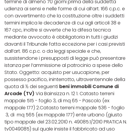
termine di almeno 70 giorni prima della suddetta
udienza ai sensi e nelle forme di cui all’art. 166 c.p.c. e
con avvertimento che la costituzione oltre i suddetti
termini implica le decadenze di cui agli articoli 38 e
167 cpc, inoltre si avverte che la difesa tecnica
mediante avvocato è obbligatoria in tutti i giudizi
davanti il Tribunale fatta eccezione per i casi previsti
dall’art. 86 c.p.c. o da leggi speciale e che,
sussistendone i presupposti di legge può presentare
istanza per l’ammissione al patrocinio a spese dello
Stato. Oggetto: acquisto per usucapione, per
possesso pacifico, ininterrotto, ultraventennale della
quota di ½ dei seguenti
beni immobili Comune di
Arcade (TV)
Via Bainsizza n. 12 1. Catasto terreni
mappale 515 - foglio 3, di mq 65 - Pascolo (ex
mappale 177) 2.Catasto terreni mappale 536 - foglio
3, di mq 565 (ex mappale 177) ente urbano (giusto
tipo mappale del 23.02.2010 n. 49085.1/2010 PRATICA N.
tv0049085) sul quale insiste il fabbricato ad uso