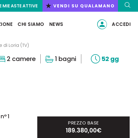
★
E MIE ASTE ATTIVE
VENDI SU QUALAMANO
ZIONE
CHI SIAMO
NEWS
ACCEDI
 di Loria (TV)
2 camere
1 bagni
52 gg
n° 1
PREZZO BASE
189.380,00€