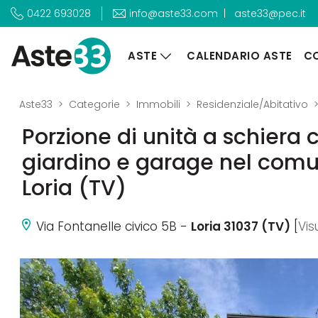
|
aste33@pec.it
0422 693028
info@aste33.com
ASTE
CALENDARIO ASTE
CO
Aste33
Categorie
Immobili
Residenziale/Abitativo
Porzione di unità a schiera 
giardino e garage nel comu
Loria (TV)
Via Fontanelle civico 5B -
Loria 31037 (TV)
[
Vis