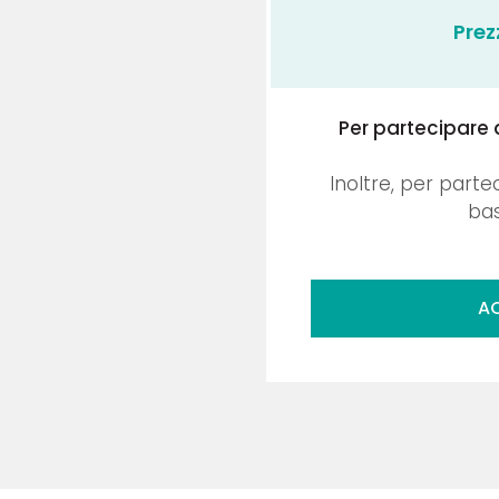
Prez
Per partecipare 
Inoltre, per parte
bas
AC