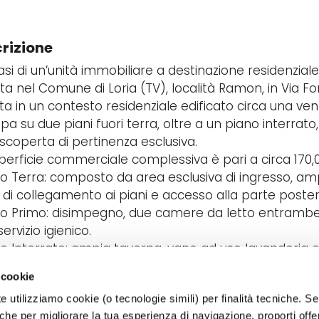
rizione
asi di un’unità immobiliare a destinazione residenziale, 
ta nel Comune di Loria (TV), località Ramon, in Via Fon
ita in un contesto residenziale edificato circa una venti
ppa su due piani fuori terra, oltre a un piano interra
scoperta di pertinenza esclusiva.
perficie commerciale complessiva è pari a circa 170,0
no Terra: composto da area esclusiva di ingresso, a
 di collegamento ai piani e accesso alla parte posteri
no Primo: disimpegno, due camere da letto entrambe
ervizio igienico.
no Interrato: ampia taverna, vano ad uso lavanderia e
ica)
 cookie
age: di circa 24,00 mq al piano seminterrato del co
e utilizziamo cookie (o tecnologie simili) per finalità tecniche. Se 
so interno al vano scale condominiale
che per migliorare la tua esperienza di navigazione, proporti off