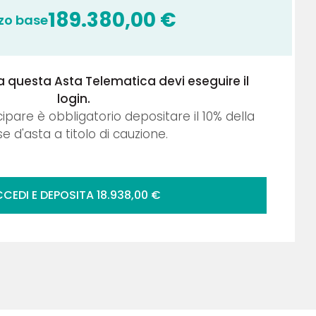
189.380,00
€
zo base
a questa Asta Telematica devi eseguire il
login.
cipare è obbligatorio depositare il
10
% della
e d'asta a titolo di cauzione.
CEDI E DEPOSITA
18.938,00
€