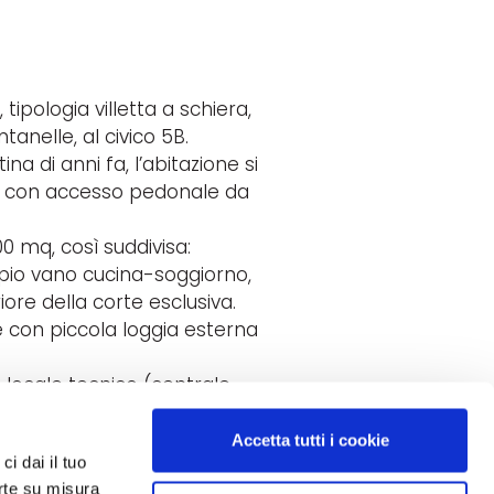
tipologia villetta a schiera,
tanelle, al civico 5B.
na di anni fa, l’abitazione si
to, con accesso pedonale da
0 mq, così suddivisa:
mpio vano cucina-soggiorno,
ore della corte esclusiva.
 con piccola loggia esterna
 locale tecnico (centrale
mplesso immobiliare con
Accetta tutti i cookie
ci dai il tuo
erte su misura