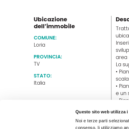
Ubicazione
Desc
dell’immobile
Tratt
ubica
COMUNE:
Inser
Loria
svilu
PROVINCIA:
area 
TV
La su
• Pia
STATO:
scala
Italia
• Pia
e un s
• Pia
term
Questo sito web utilizza i
• Gar
Noi e terze parti selezionat
acces
consenso, li utilizziamo an