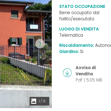
STATO OCCUPAZIONE
Bene occupato dal
fallito/esecutato
LUOGO DI VENDITA
Telematica
Riscaldamento:
Auton
Giardino:
Si
Avviso di
Vendita
Pdf | 5.05 MB
1
/
6