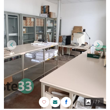
1
/
7