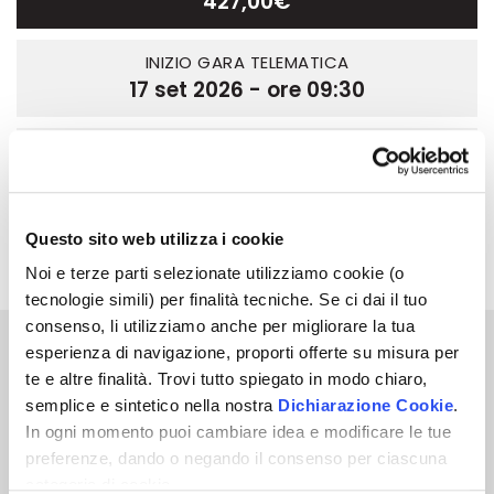
427,00€
INIZIO GARA TELEMATICA
17 set 2026 - ore 09:30
FINE GARA TELEMATICA
22 set 2026 - ore 10:30
Questo sito web utilizza i cookie
Avviso di Vendita
Pdf | 0.47 MB
Noi e terze parti selezionate utilizziamo cookie (o
tecnologie simili) per finalità tecniche. Se ci dai il tuo
consenso, li utilizziamo anche per migliorare la tua
esperienza di navigazione, proporti offerte su misura per
427,00
€
Prezzo base
te e altre finalità. Trovi tutto spiegato in modo chiaro,
semplice e sintetico nella nostra
Dichiarazione Cookie
.
Per partecipare a questa Asta Telematica
In ogni momento puoi cambiare idea e modificare le tue
devi eseguire il login.
preferenze, dando o negando il consenso per ciascuna
Inoltre, per partecipare è obbligatorio
categoria di cookie.