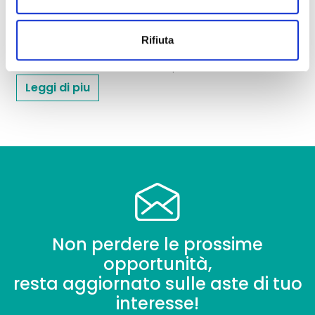
scorrevoli, lunghezza 175cm; Armadio metallico
basso in metallo con 2 ante scorrevoli, lunghezza
Rifiuta
120cm;Bacheca;Mobile basso con 2 ante,
dimensioni 190cm;Macchina per...
Leggi di piu
Non perdere le prossime
opportunità,
resta aggiornato sulle aste di tuo
interesse!