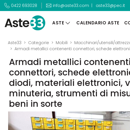
|
aste33@pec.it
0422 693028
info@aste33.com
ASTE
CALENDARIO ASTE
CO
Aste33
Categorie
Mobili
Macchinari/utensili/attrezz
Armadi metallici contenenti connettori, schede elettroniche
Armadi metallici contenent
connettori, schede elettroni
diodi, materiali elettronici, v
minuteria, strumenti di mis
beni in sorte