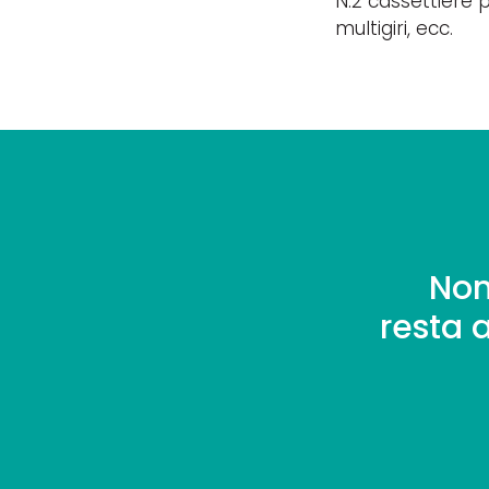
N.2 cassettiere p
multigiri, ecc.
Non
resta 