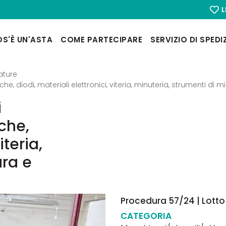
L
S'È UN'ASTA
COME PARTECIPARE
SERVIZIO DI SPEDI
ature
, diodi, materiali elettronici, viteria, minuteria, strumenti di m
i
che,
iteria,
ura e
Procedura 57/24 | Lotto 
CATEGORIA