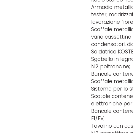
Armadio metallic
tester, raddrizza
lavorazione fibre
Scaffale metalli
varie cassettine 
condensatori, dio
Saldatrice KOSTE
Sgabello in legn
N.2 poltroncine;
Bancale contene
Scaffale metallic
Sistema per lo s
Scatole contenent
elettroniche per 
Bancale contenen
E1/EV;
Tavolino con cas