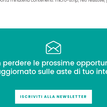
orta minuteria contenenti: micro-strip, reti resistive
 perdere le prossime opportun
aggiornato sulle aste di tuo int
ISCRIVITI ALLA NEWSLETTER