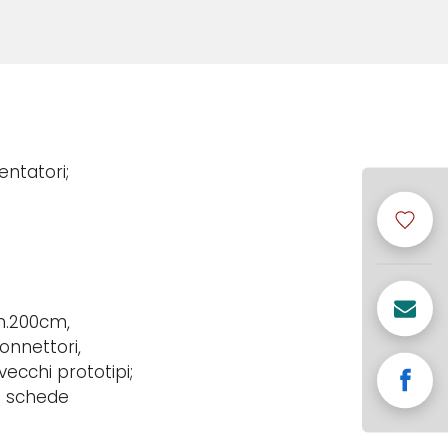
entatori;
;
 h.200cm,
onnettori,
vecchi prototipi;
e schede