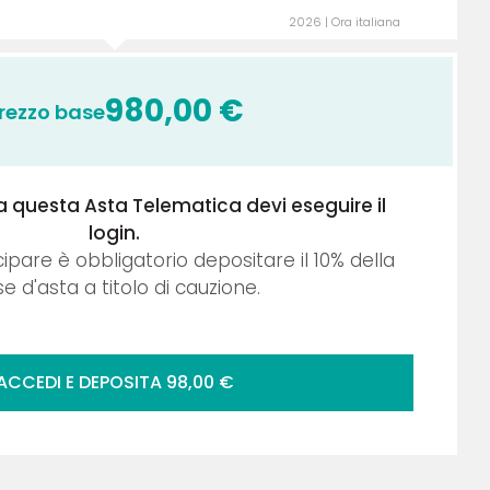
2026 | Ora italiana
980,00
€
rezzo base
a questa Asta Telematica devi eseguire il
login.
cipare è obbligatorio depositare il
10
% della
e d'asta a titolo di cauzione.
ACCEDI E DEPOSITA
98,00
€