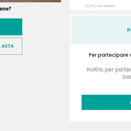
2026 | Ora italiana
bene?
P
A ASTA
Per partecipare 
Inoltre, per parte
bas