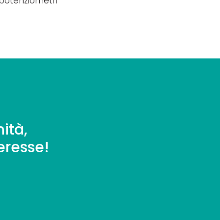
, potenziometri
ità,
eresse!