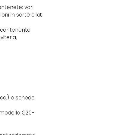
ontenete: vari
oni in sorte e kit
, contenente:
iteria,
ecc.) e schede
e modello C20-