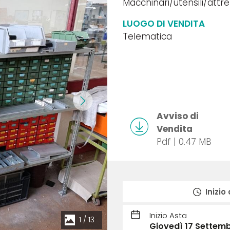
Macchinari/utensili/attr
LUOGO DI VENDITA
Telematica
Avviso di
Vendita
Pdf | 0.47 MB
Inizio
Inizio Asta
1
/
13
Giovedì 17 Settemb