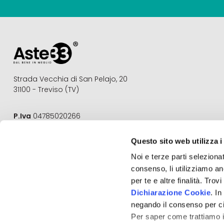
Strada Vecchia di San Pelajo, 20
31100 - Treviso (TV)
P.Iva
04785020266
REA
TV 377675
Questo sito web utilizza i
Email
info@aste33.com
Noi e terze parti selezionat
Pec
aste33@pec.it
consenso, li utilizziamo an
Aste33®
è un marchio registrato
per te e altre finalità. Tro
Dichiarazione Cookie
. I
negando il consenso per ci
Per saper come trattiamo i 