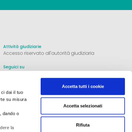
Attività giudiziarie
Accesso riservato all'autorità giudiziaria
Seguici su
Accetta tutti i cookie
ci dai il tuo
Informativa privacy
erte su misura
Dichiarazione cookie
Accetta selezionati
Cookie policy
e, dando o
Aste 33 S.r.l. - Società Iscritta nella sezione A dell'elenco
Rifiuta
edere la
ministeriale dei siti internet gestiti dai soggetti in