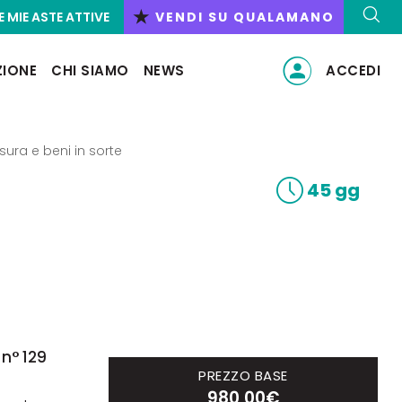
★
E MIE ASTE ATTIVE
VENDI SU QUALAMANO
ZIONE
CHI SIAMO
NEWS
ACCEDI
isura e beni in sorte
45 gg
n° 129
PREZZO BASE
980,00€