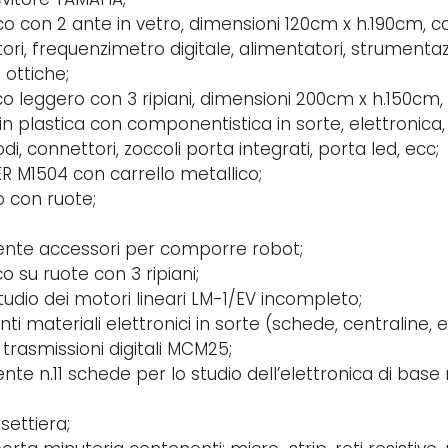
o con 2 ante in vetro, dimensioni 120cm x h.190cm, c
tori, frequenzimetro digitale, alimentatori, strumentazi
 ottiche;
co leggero con 3 ripiani, dimensioni 200cm x h.150cm
in plastica con componentistica in sorte, elettronica, v
di, connettori, zoccoli porta integrati, porta led, ecc;
R M1504 con carrello metallico;
o con ruote;
nte accessori per comporre robot;
o su ruote con 3 ripiani;
tudio dei motori lineari LM-1/EV incompleto;
i materiali elettronici in sorte (schede, centraline, 
trasmissioni digitali MCM25;
te n.11 schede per lo studio dell’elettronica di bas
settiera;