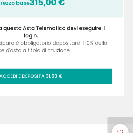
315,00
€
Prezzo base
a questa Asta Telematica devi eseguire il
login.
cipare è obbligatorio depositare il
10
% della
e d'asta a titolo di cauzione.
ACCEDI E DEPOSITA
31,50
€