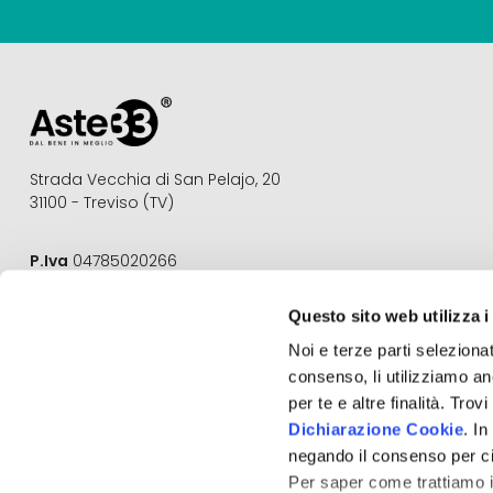
Strada Vecchia di San Pelajo, 20
31100 - Treviso (TV)
P.Iva
04785020266
REA
TV 377675
Questo sito web utilizza i
Email
info@aste33.com
Noi e terze parti selezionat
Pec
aste33@pec.it
consenso, li utilizziamo an
Aste33®
è un marchio registrato
per te e altre finalità. Tro
Dichiarazione Cookie
. I
negando il consenso per ci
Per saper come trattiamo i 