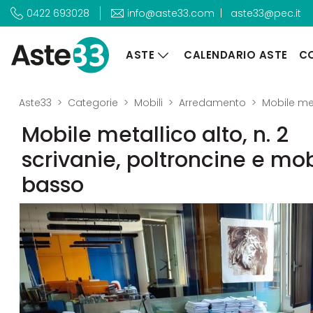
|
aste33@pec.it
0422 693028
info@aste33.com
ASTE
CALENDARIO ASTE
CO
Aste33
Categorie
Mobili
Arredamento
Mobile met
Mobile metallico alto, n. 2
scrivanie, poltroncine e mob
basso