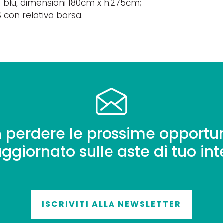
re blu, dimensioni 180cm x h.275cm;
S con relativa borsa.
 perdere le prossime opportun
aggiornato sulle aste di tuo int
ISCRIVITI ALLA NEWSLETTER