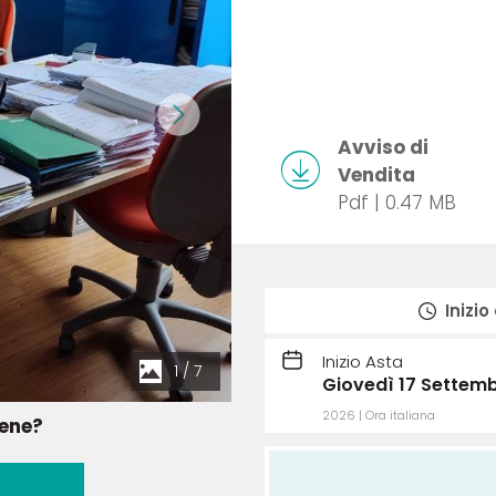
Avviso di
Vendita
Pdf | 0.47 MB
Inizio
Inizio Asta
1
/
7
Giovedì 17 Settemb
2026 | Ora italiana
bene?