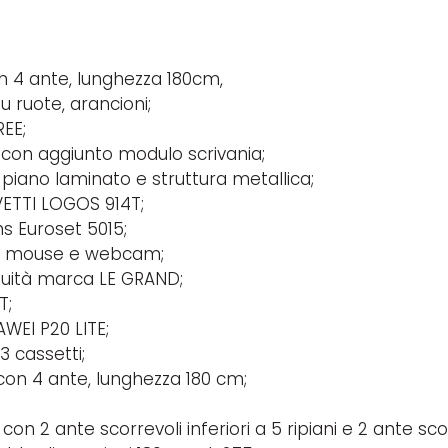
n 4 ante, lunghezza 180cm,
u ruote, arancioni;
EE;
e con aggiunto modulo scrivania;
 piano laminato e struttura metallica;
VETTI LOGOS 914T;
s Euroset 5015;
ra, mouse e webcam;
nuità marca LE GRAND;
T;
EI P20 LITE;
3 cassetti;
 con 4 ante, lunghezza 180 cm;
con 2 ante scorrevoli inferiori a 5 ripiani e 2 ante sco