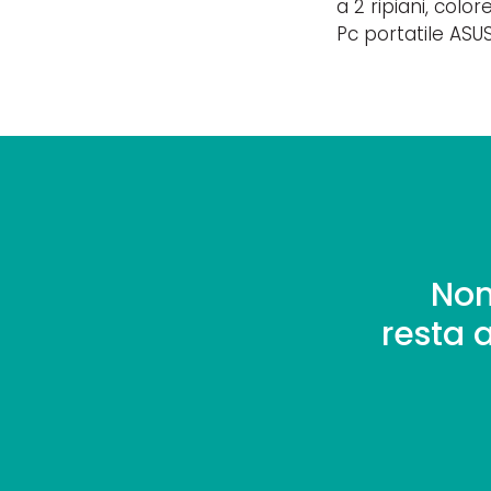
a 2 ripiani, colo
Pc portatile ASU
Non
resta 