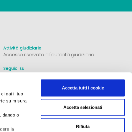
Attività giudiziarie
Accesso riservato all'autorità giudiziaria
Seguici su
Accetta tutti i cookie
ci dai il tuo
Informativa privacy
erte su misura
Dichiarazione cookie
Accetta selezionati
Cookie policy
e, dando o
Aste 33 S.r.l. - Società Iscritta nella sezione A dell'elenco
Rifiuta
edere la
ministeriale dei siti internet gestiti dai soggetti in