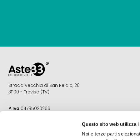
Strada Vecchia di San Pelajo, 20
31100 - Treviso (TV)
P.Iva
04785020266
REA
TV 377675
Questo sito web utilizza i
Email
info@aste33.com
Noi e terze parti selezionat
Pec
aste33@pec.it