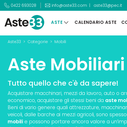
|
aste33@pec.it
0422 693028
info@aste33.com
ASTE
CALENDARIO ASTE
CO
Aste33
Categorie
Mobili
Aste Mobiliari
Tutto quello che c'è da sapere!
Acquistare macchinari, mezzi da lavoro, auto o a
economico, acquistare gli stessi beni da
aste mob
Beni di vario genere quali attrezzature, macchinari
veicoli, dalle barche ai mezzi agricoli, sono spesso
mobili
e possono portare ancora valore a un’impre