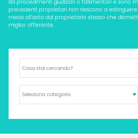
da procedimenti giudiziari o fallimentari e sono me
precedenti proprietari non riescono a estinguere. I
messi all’asta dal proprietario stesso che dismet
miglior offerente.