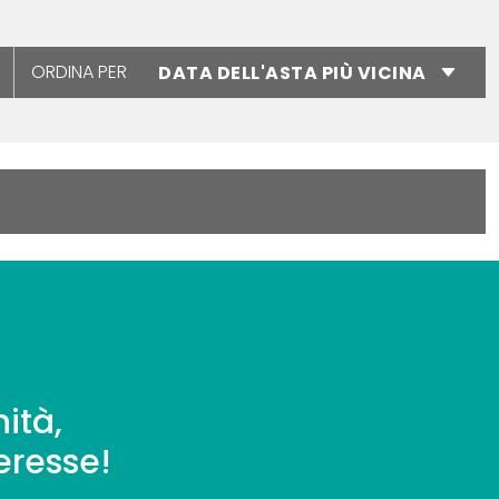
ORDINA PER
ità,
eresse!