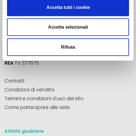
Strada Vecchia di San Pelajo, 20
Accetta tutti i cookie
31100 - Treviso (TV)
Accetta selezionati
Email
info@aste33.com
Pec
aste33@pec.it
Aste33®
è un marchio registrato
Rifiuta
P.Iva
04785020266
REA
TV 377675
Contatti
Condizioni di vendita
Termini e condizioni d'uso del sito
Come partecipare alle aste
Attività giudiziarie