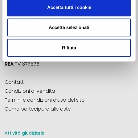
Strada Vecchia di San Pelajo, 20
Accetta tutti i cookie
31100 - Treviso (TV)
Accetta selezionati
Email
info@aste33.com
Pec
aste33@pec.it
Aste33®
è un marchio registrato
Rifiuta
P.Iva
04785020266
REA
TV 377675
Contatti
Condizioni di vendita
Termini e condizioni d'uso del sito
Come partecipare alle aste
Attività giudiziarie