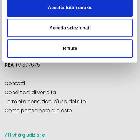
Strada Vecchia di San Pelajo, 20
Accetta tutti i cookie
31100 - Treviso (TV)
Accetta selezionati
Email
info@aste33.com
Pec
aste33@pec.it
Aste33®
è un marchio registrato
Rifiuta
P.Iva
04785020266
REA
TV 377675
Contatti
Condizioni di vendita
Termini e condizioni d'uso del sito
Come partecipare alle aste
Attività giudiziarie