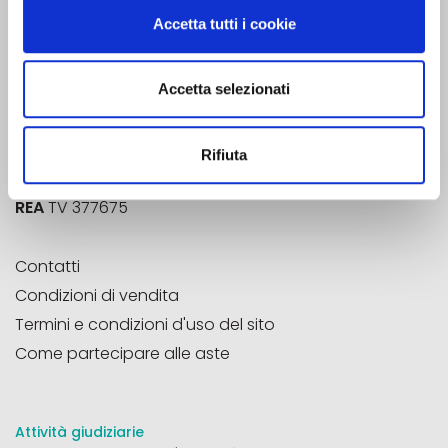
Strada Vecchia di San Pelajo, 20
Accetta tutti i cookie
31100 - Treviso (TV)
Accetta selezionati
Email
info@aste33.com
Pec
aste33@pec.it
Aste33®
è un marchio registrato
Rifiuta
P.Iva
04785020266
REA
TV 377675
Contatti
Condizioni di vendita
Termini e condizioni d'uso del sito
Come partecipare alle aste
Attività giudiziarie