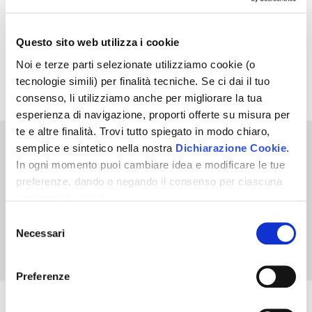
FINE GARA TELEMATICA
15 set 2026 - ore 10:00
Questo sito web utilizza i cookie
Noi e terze parti selezionate utilizziamo cookie (o
tecnologie simili) per finalità tecniche. Se ci dai il tuo
Avviso di Vendita
Pdf | 0.31 MB
consenso, li utilizziamo anche per migliorare la tua
esperienza di navigazione, proporti offerte su misura per
te e altre finalità. Trovi tutto spiegato in modo chiaro,
semplice e sintetico nella nostra
Dichiarazione Cookie
.
Sei interessato a questo bene?
In ogni momento puoi cambiare idea e modificare le tue
preferenze, dando o negando il consenso per ciascuna
PRENOTA UNA VISITA
categoria di cookie.
Per saper come trattiamo i tuoi dati, descritto in modo
Selezione
chiaro, semplice e sintetico, vai a vedere la nostra
Necessari
del
ATTIVA NOTIFICHE PER QUESTA ASTA
Informativa privacy
.
Clicca
"Accetto tutti i cookie"
se
consenso
vuoi dare il tuo consenso, altrimenti spunta le categorie e
Preferenze
"Accetta selezionati"
se vuoi scegliere, oppure
"Rifiuta"
per negare il consenso. Se chiudi questo