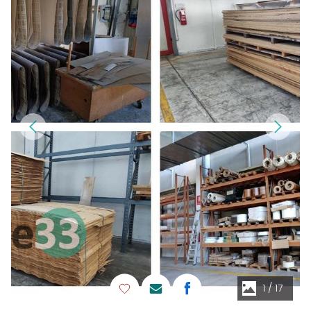
1
/
17