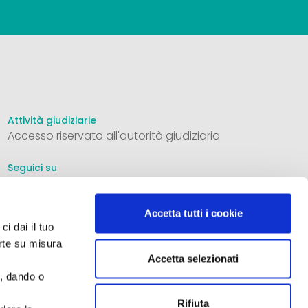
Attività giudiziarie
Accesso riservato all'autorità giudiziaria
Seguici su
Accetta tutti i cookie
ci dai il tuo
Informativa privacy
erte su misura
Dichiarazione cookie
Accetta selezionati
Cookie policy
e, dando o
Aste 33 S.r.l. - Società Iscritta nella sezione A dell'elenco
Rifiuta