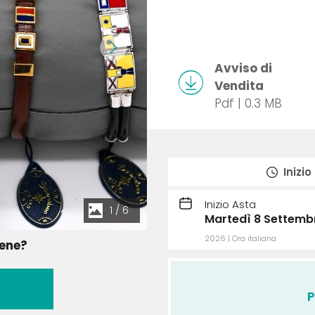
Avviso di
Vendita
Pdf | 0.3 MB
Inizio
Inizio Asta
1
/
6
Martedì 8 Settembr
2026 | Ora italiana
bene?
P