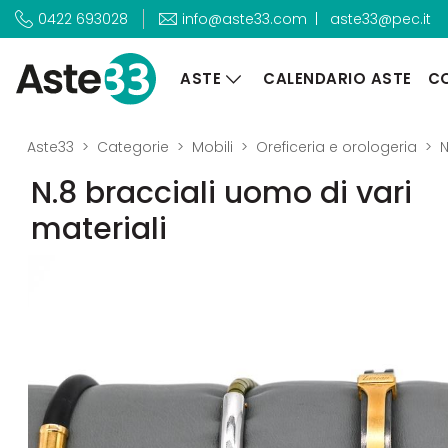
|
aste33@pec.it
0422 693028
info@aste33.com
ASTE
CALENDARIO ASTE
CO
Aste33
Categorie
Mobili
Oreficeria e orologeria
N
N.8 bracciali uomo di vari
materiali