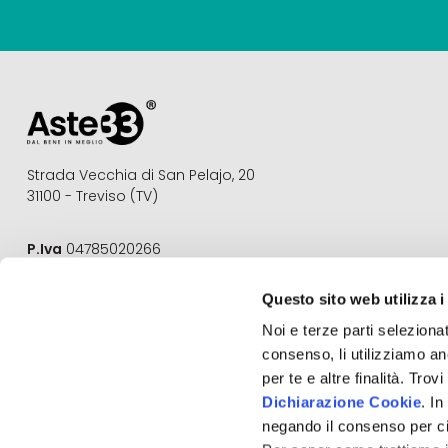
Strada Vecchia di San Pelajo, 20
31100 - Treviso (TV)
P.Iva
04785020266
REA
TV 377675
Questo sito web utilizza i
Email
info@aste33.com
Noi e terze parti selezionat
Pec
aste33@pec.it
consenso, li utilizziamo an
Aste33®
è un marchio registrato
per te e altre finalità. Tro
Dichiarazione Cookie
. I
negando il consenso per ci