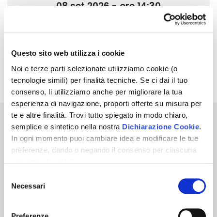
08 set 2026 - ore 14:30
FINE GARA TELEMATICA
11 set 2026 - ore 14:30
Questo sito web utilizza i cookie
Noi e terze parti selezionate utilizziamo cookie (o
tecnologie simili) per finalità tecniche. Se ci dai il tuo
Avviso di Vendita
Pdf | 0.3 MB
consenso, li utilizziamo anche per migliorare la tua
esperienza di navigazione, proporti offerte su misura per
te e altre finalità. Trovi tutto spiegato in modo chiaro,
semplice e sintetico nella nostra
Dichiarazione Cookie
.
38,00
€
Prezzo base
In ogni momento puoi cambiare idea e modificare le tue
preferenze, dando o negando il consenso per ciascuna
Per partecipare a questa Asta Telematica
categoria di cookie.
devi eseguire il login.
Per saper come trattiamo i tuoi dati, descritto in modo
Selezione
Inoltre, per partecipare è obbligatorio
chiaro, semplice e sintetico, vai a vedere la nostra
Necessari
del
depositare il
10
% della base d'asta a titolo di
Informativa privacy
.
Clicca
"Accetto tutti i cookie"
se
consenso
cauzione.
vuoi dare il tuo consenso, altrimenti spunta le categorie e
Preferenze