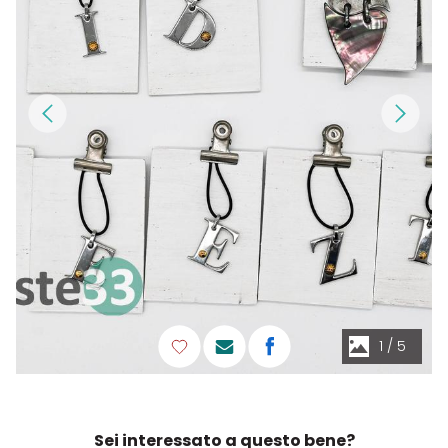
1
/
5
Sei interessato a questo bene?