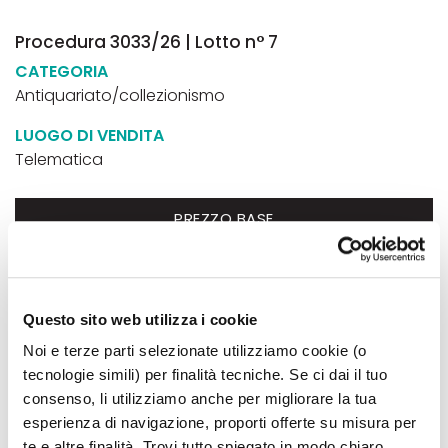
Procedura 3033/26 | Lotto n° 7
CATEGORIA
Antiquariato/collezionismo
LUOGO DI VENDITA
Telematica
PREZZO BASE
60,00€
INIZIO GARA TELEMATICA
14 set 2026 - ore 14:30
Questo sito web utilizza i cookie
Noi e terze parti selezionate utilizziamo cookie (o
tecnologie simili) per finalità tecniche. Se ci dai il tuo
FINE GARA TELEMATICA
17 set 2026 - ore 14:30
consenso, li utilizziamo anche per migliorare la tua
esperienza di navigazione, proporti offerte su misura per
te e altre finalità. Trovi tutto spiegato in modo chiaro,