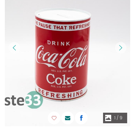
1
/
9