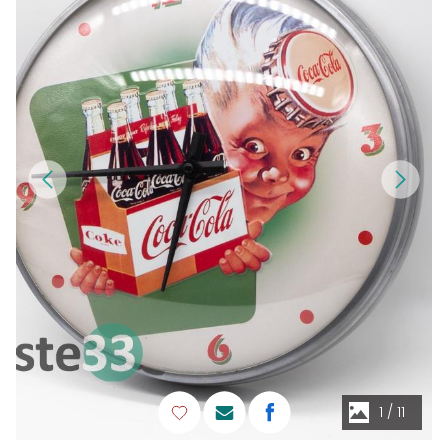
1
/
11