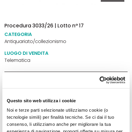
Procedura 3033/26 | Lotto n° 17
CATEGORIA
Antiquariato/collezionismo
LUOGO DI VENDITA
Telematica
PREZZO BASE
160,00€
INIZIO GARA TELEMATICA
Questo sito web utilizza i cookie
14 set 2026 - ore 14:30
Noi e terze parti selezionate utilizziamo cookie (o
tecnologie simili) per finalità tecniche. Se ci dai il tuo
FINE GARA TELEMATICA
consenso, li utilizziamo anche per migliorare la tua
esperienza di navigazione, proporti offerte su misura per