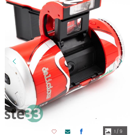
1
/
9