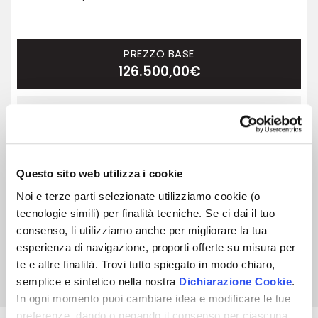
PREZZO BASE
126.500,00€
INIZIO GARA TELEMATICA
01 ott 2026 - ore 10:00
FINE GARA TELEMATICA
Questo sito web utilizza i cookie
07 ott 2026 - ore 10:00
Noi e terze parti selezionate utilizziamo cookie (o
tecnologie simili) per finalità tecniche. Se ci dai il tuo
SCHEDA ASTA
consenso, li utilizziamo anche per migliorare la tua
esperienza di navigazione, proporti offerte su misura per
te e altre finalità. Trovi tutto spiegato in modo chiaro,
semplice e sintetico nella nostra
Dichiarazione Cookie
.
In ogni momento puoi cambiare idea e modificare le tue
preferenze, dando o negando il consenso per ciascuna