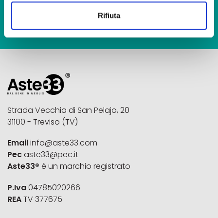
ISCRIVITI ALLA NEWSLETTER
Rifiuta
Strada Vecchia di San Pelajo, 20
31100 - Treviso (TV)
Email
info@aste33.com
Pec
aste33@pec.it
Aste33®
è un marchio registrato
P.Iva
04785020266
REA
TV 377675