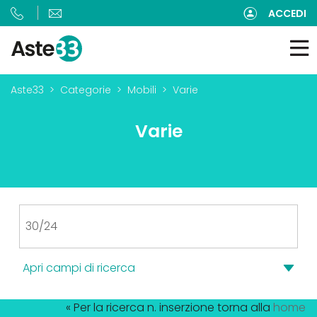
ACCEDI
Aste33
Categorie
Mobili
Varie
Varie
Apri campi di ricerca
« Per la ricerca n. inserzione torna alla
home