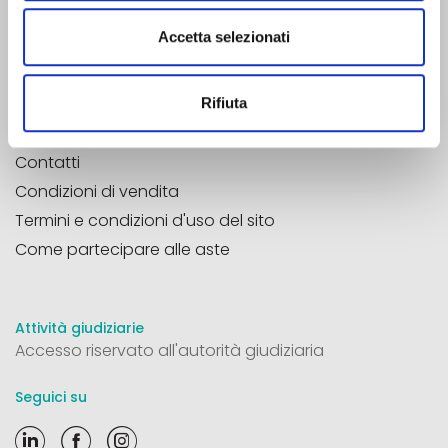
Pec
aste33@pec.it
Aste33®
è un marchio registrato
Accetta selezionati
P.Iva
04785020266
REA
TV 377675
Rifiuta
Contatti
Condizioni di vendita
Termini e condizioni d'uso del sito
Come partecipare alle aste
Attività giudiziarie
Accesso riservato all'autorità giudiziaria
Seguici su